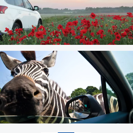
Italien mit dem Mietwagen
Ausland
|
Roadtrip
15. APRIL 2023
Frühe Mietwagenbuchung für
Pfingsten empfehlenswert
Beliebte Reiseziele
|
Buchung