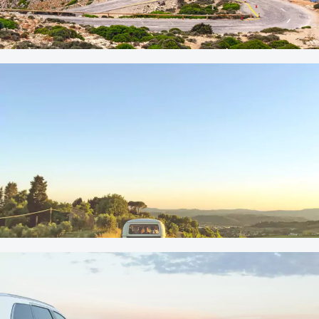
Ausland
|
Beliebte Reiseziele
21. JULI 2023
Last-Minute-Deals: Mietwagen
in den Sommerferien
Beliebte Reiseziele
10. JULI 2023
Der perfekte Roadtrip durch