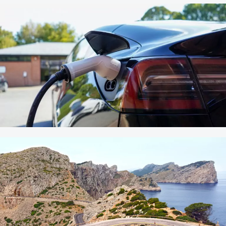
26. JULI 2023
Mietwagenabzocke: So schützt
du dich!
Ausland
|
Mietbedingungen
26. JULI 2023
Emissionsfrei und Spontan:
Elektro-Mietwagen in Europas
Top-Reisezielen