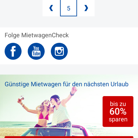
01. JANUAR 2023
5
Atemberaubende
Mietwagenrundreise Südafrika
Folge MietwagenCheck
Ausland
|
Roadtrip
Günstige Mietwagen für den nächsten Urlaub
bis zu
60%
sparen