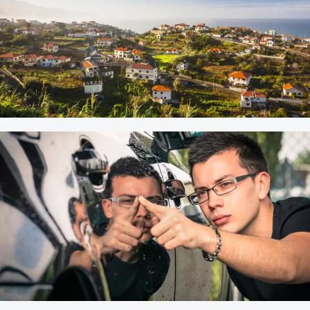
Rundreise Teneriffa
Ausland
|
Beliebte Reiseziele
08. SEPTEMBER 2023
Madeiras schönste Strände
und Sehenswürdigkeiten
Ausland
|
Beliebte Reiseziele