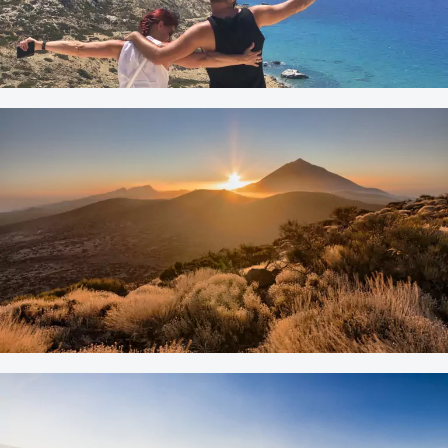
16. SEPTEMBER 2023
Mediterrane Inselschönheit:
Unser Roadtrip quer durch
Kreta!
Ausland
|
Beliebte Reiseziele
10. SEPTEMBER 2023