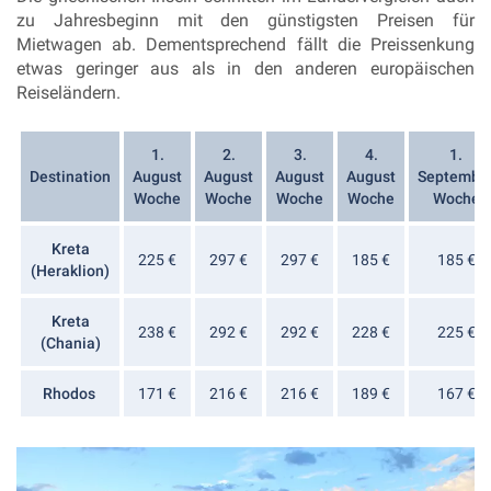
zu Jahresbeginn mit den günstigsten Preisen für
Mietwagen ab. Dementsprechend fällt die Preissenkung
etwas geringer aus als in den anderen europäischen
Reiseländern.
1.
2.
3.
4.
1.
Destination
August
August
August
August
Septembe
Woche
Woche
Woche
Woche
Woche
Kreta
225 €
297 €
297 €
185 €
185 €
(Heraklion)
Kreta
238 €
292 €
292 €
228 €
225 €
(Chania)
Rhodos
171 €
216 €
216 €
189 €
167 €