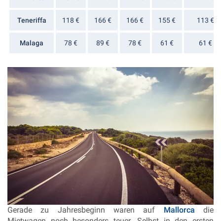
Teneriffa
118 €
166 €
166 €
155 €
113 €
Malaga
78 €
89 €
78 €
61 €
61 €
Gerade zu Jahresbeginn waren auf
Mallorca
die
Mietwagen noch besonders teuer. Selbst in den ersten