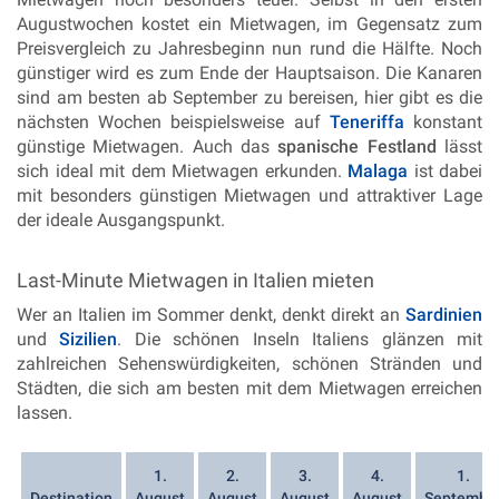
Augustwochen kostet ein Mietwagen, im Gegensatz zum
Preisvergleich zu Jahresbeginn nun rund die Hälfte. Noch
günstiger wird es zum Ende der Hauptsaison. Die Kanaren
sind am besten ab September zu bereisen, hier gibt es die
nächsten Wochen beispielsweise auf
Teneriffa
konstant
günstige Mietwagen. Auch das
spanische Festland
lässt
sich ideal mit dem Mietwagen erkunden.
Malaga
ist dabei
mit besonders günstigen Mietwagen und attraktiver Lage
der ideale Ausgangspunkt.
Last-Minute Mietwagen in Italien mieten
Wer an Italien im Sommer denkt, denkt direkt an
Sardinien
und
Sizilien
. Die schönen Inseln Italiens glänzen mit
zahlreichen Sehenswürdigkeiten, schönen Stränden und
Städten, die sich am besten mit dem Mietwagen erreichen
lassen.
1.
2.
3.
4.
1.
Destination
August
August
August
August
Septembe