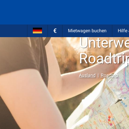
Von
MietwagenCheck C
€
Mietwagen buchen
Hilfe
Unterwe
Roadtri
Ausland
|
Roadtrip