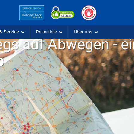
ommunity
am 08. OKTOBER 2018
 & Service
Reiseziele
Über uns
gs auf Abwegen - ei
p