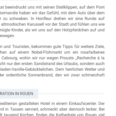
tat beeindruckt uns mit seinen Steilklippen, auf dem Pont
Normandie haben wir das Gefühl, mit dem Auto über dem
r zu schweben. In Honfleur drehen wir eine Runde auf
altmodischen Karussell vor der Stadt und fühlen uns wie
nügte Kinder, als wir uns auf den Holzpferdchen auf und
bewegen.
 und Touristen, bekommen gute Tipps für weitere Ziele,
chen auf einem Nobel-Flohmarkt um ein rosafarbenes
. Cabourg, wohin wir nur wegen Prousts „Recherche à la
icht nur den ersten Sandstrand des Urlaubs, sondern auch
laden-Vanille-Gebäckteilchen. Dem herrlichen Wetter und
er ordentliche Sonnenbrand, den wir zwar schmerzhaft
IRATION IN ROUEN
diterran gestalteten Hotel in einem Einkaufscenter. Der
ird in Tassen serviert, schmeckt aber dennoch lecker. Bei
lt tausend Kirchen, finden die Kathedrale von Rouen viel