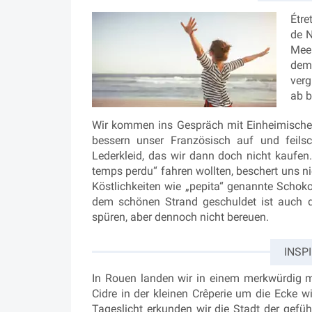
Étre
de 
Mee
dem 
verg
ab 
Wir kommen ins Gespräch mit Einheimischen
bessern unser Französisch auf und feils
Lederkleid, das wir dann doch nicht kaufen
temps perdu“ fahren wollten, beschert uns n
Köstlichkeiten wie „pepita“ genannte Schoko
dem schönen Strand geschuldet ist auch d
spüren, aber dennoch nicht bereuen.
INSP
In Rouen landen wir in einem merkwürdig me
Cidre in der kleinen Crêperie um die Ecke w
Tageslicht erkunden wir die Stadt der gefüh