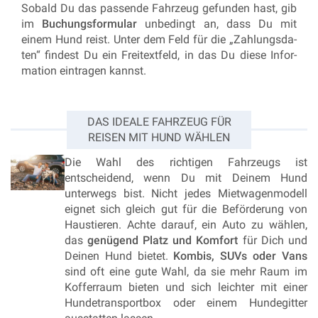
So­bald Du das pas­sen­de Fahr­zeug ge­fun­den hast, gib
im
Bu­chungs­for­mu­lar
un­be­dingt an, dass Du mit
einem Hund reist. Unter dem Feld für die „Zah­lungs­da­
ten“ fin­dest Du ein Frei­text­feld, in das Du diese In­for­
ma­ti­on ein­tra­gen kannst.
DAS IDEALE FAHRZEUG FÜR
REISEN MIT HUND WÄHLEN
Die Wahl des richtigen Fahrzeugs ist
entscheidend, wenn Du mit Deinem Hund
unterwegs bist. Nicht jedes Mietwagenmodell
eignet sich gleich gut für die Beförderung von
Haustieren. Achte darauf, ein Auto zu wählen,
das
genügend Platz und Komfort
für Dich und
Deinen Hund bietet.
Kombis, SUVs oder Vans
sind oft eine gute Wahl, da sie mehr Raum im
Kofferraum bieten und sich leichter mit einer
Hundetransportbox oder einem Hundegitter