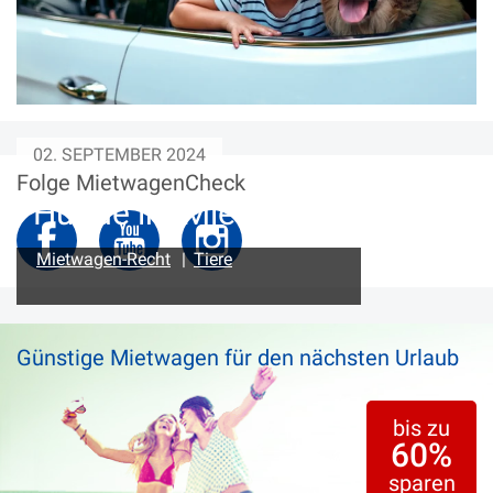
02. SEPTEMBER 2024
Folge MietwagenCheck
Hunde im Mietwagen
Mietwagen-Recht
|
Tiere
Günstige Mietwagen für den nächsten Urlaub
bis zu
60%
sparen