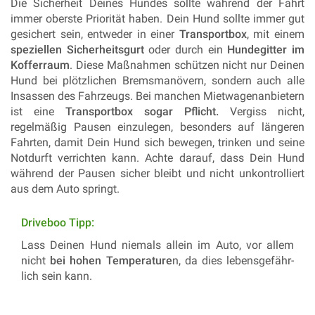
Die Sicherheit Deines Hundes sollte während der Fahrt
immer oberste Priorität haben. Dein Hund sollte immer gut
gesichert sein, entweder in einer
Transportbox
, mit einem
speziellen Sicherheitsgurt
oder durch ein
Hundegitter im
Kofferraum
. Diese Maßnahmen schützen nicht nur Deinen
Hund bei plötzlichen Bremsmanövern, sondern auch alle
Insassen des Fahrzeugs. Bei manchen Mietwagenanbietern
ist eine
Transportbox sogar Pflicht.
Vergiss nicht,
regelmäßig Pausen einzulegen, besonders auf längeren
Fahrten, damit Dein Hund sich bewegen, trinken und seine
Notdurft verrichten kann. Achte darauf, dass Dein Hund
während der Pausen sicher bleibt und nicht unkontrolliert
aus dem Auto springt.
Drive­boo Tipp:
Lass Dei­nen Hund nie­mals al­lein im Auto, vor allem
nicht
bei hohen Tem­pe­ra­tu­re
n, da dies le­bens­ge­fähr­
lich sein kann.