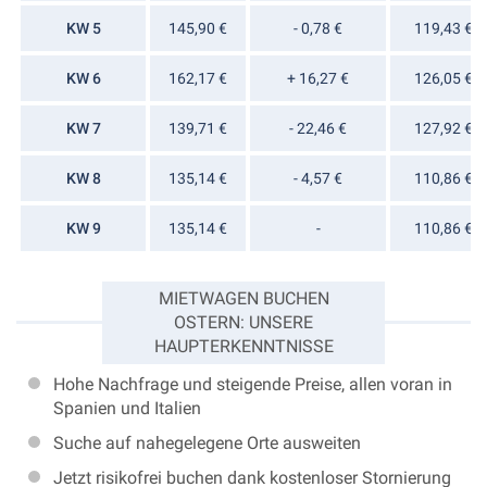
KW 5
145,90 €
- 0,78 €
119,43 €
KW 6
162,17 €
+ 16,27 €
126,05 €
KW 7
139,71 €
- 22,46 €
127,92 €
KW 8
135,14 €
- 4,57 €
110,86 €
KW 9
135,14 €
-
110,86 €
MIETWAGEN BUCHEN
OSTERN: UNSERE
HAUPTERKENNTNISSE
Hohe Nachfrage und steigende Preise, allen voran in
Spanien und Italien
Suche auf nahegelegene Orte ausweiten
Jetzt risikofrei buchen dank kostenloser Stornierung