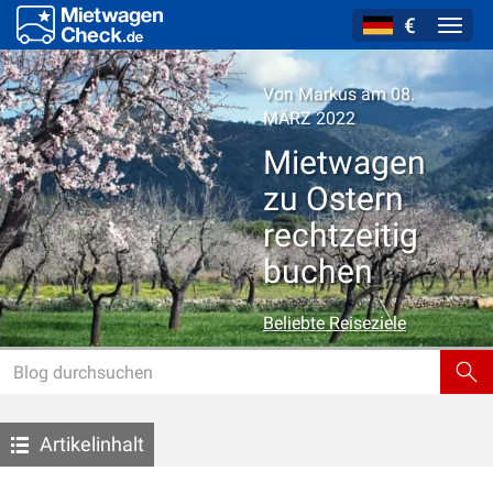
€
Navig
Von
Markus
am 08.
MÄRZ 2022
Mietwagen
zu Ostern
rechtzeitig
buchen
Beliebte Reiseziele
Artikelinhalt