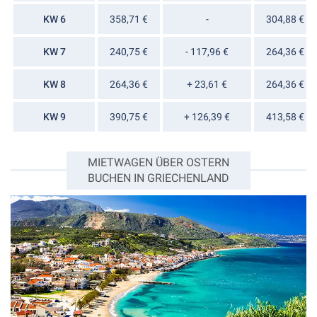
KW 6
358,71 €
-
304,88 €
KW 7
240,75 €
- 117,96 €
264,36 €
KW 8
264,36 €
+ 23,61 €
264,36 €
KW 9
390,75 €
+ 126,39 €
413,58 €
MIETWAGEN ÜBER OSTERN
BUCHEN IN GRIECHENLAND