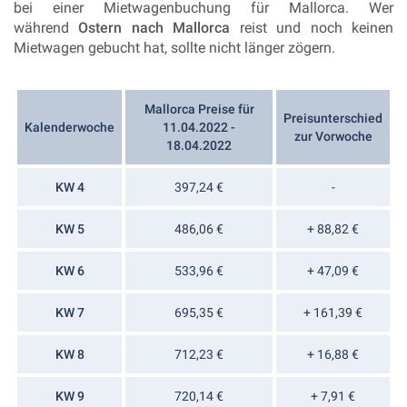
bei einer Mietwagenbuchung für Mallorca. Wer
während
Ostern nach Mallorca
reist und noch keinen
Mietwagen gebucht hat, sollte nicht länger zögern.
Mallorca Preise für
Preisunterschied
Kalenderwoche
11.04.2022 -
zur Vorwoche
18.04.2022
KW 4
397,24 €
-
KW 5
486,06 €
+ 88,82 €
KW 6
533,96 €
+ 47,09 €
KW 7
695,35 €
+ 161,39 €
KW 8
712,23 €
+ 16,88 €
KW 9
720,14 €
+ 7,91 €