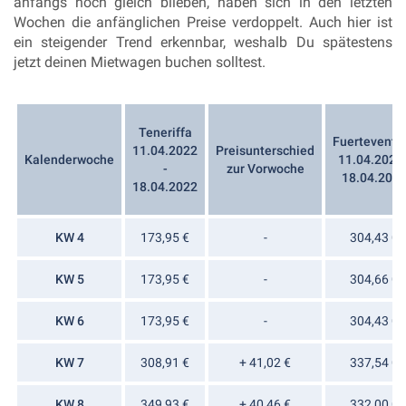
anfangs noch gleich blieben, haben sich in den letzten
Wochen die anfänglichen Preise verdoppelt. Auch hier ist
ein steigender Trend erkennbar, weshalb Du spätestens
jetzt deinen Mietwagen buchen solltest.
Teneriffa
Fuerteventu
11.04.2022
Preisunterschied
Kalenderwoche
11.04.2022 
-
zur Vorwoche
18.04.202
18.04.2022
KW 4
173,95 €
-
304,43 €
KW 5
173,95 €
-
304,66 €
KW 6
173,95 €
-
304,43 €
KW 7
308,91 €
+ 41,02 €
337,54 €
KW 8
349,93 €
+ 40,46 €
332,00 €