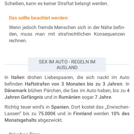
Scheiben, kann es keiner Straftat belangt werden.
Das sollte beachtet werden:
Wenn je­doch
frem­de Men­schen sich in der Nähe be­fin­
den, muss man mit straf­recht­li­chen Kon­se­quen­zen
rech­nen.
SEX IM AUTO - REGELN IM
AUSLAND
In
Italien
drohen Liebespaaren, die sich nackt im Auto
befinden
Haftstrafen von 3 Monaten bis zu 3 Jahren
. In
Dänemark
blühen Pärchen, die Sex im Auto haben, bis zu
4
Jahren Gefängnis
und in
Rumänien
sogar
7 Jahre
.
Richtig teuer wird’s in
Spanien
. Dort kostet das „Erwischen-
Lassen“ bis zu
75.000€
und in
Finnland
werden
10% des
Monatsgehalts
abgezwickt.