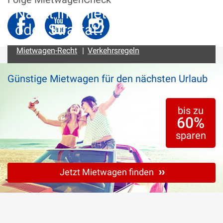
Nackt im Mietwagen: Erlaubt
oder Straftat?
Mietwagen-Recht
|
Verkehrsregeln
Günstige Mietwagen für den nächsten Urlaub
bis zu
60%
sparen
Jetzt Mietwagen finden