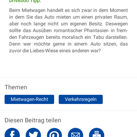
Drive­boo Tipp:
Beim Miet­wa­gen han­delt es sich zwar in dem Mo­ment
in dem Sie das Auto mie­ten um einen pri­va­ten Raum,
aber noch lange nicht um ei­ge­nen Be­sitz. Des­we­gen
soll­te das Aus­üben ro­man­ti­scher Phan­ta­si­en in frem­
den Fahr­zeu­gen be­reits mo­ra­lisch ein Tabu dar­stel­len.
Denn wer möch­te gerne in einem Auto sit­zen, das
zuvor die Lie­bes-Wiese eines an­de­ren war?
Themen
Mietwagen-Recht
Verkehrsregeln
Diesen Beitrag teilen