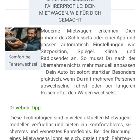
FAHRERPROFILE: DEIN
MIETWAGEN, WIE FÜR DICH
GEMACHT
Moderne Mietwagen erkennen Dich
anhand des Schlüssels oder einer App und
passen automatisch
Einstellungen
wie
Sitzposition, Spiegel, Klima und
Komfort bei
Radiosender an. So musst Du nach der
Fahrerwechsel
Übernahme nichts mehr manuell anpassen
– Dein Auto ist sofort startklar. Besonders
praktisch, wenn Du mit mehreren Personen
abwechselnd fährst oder bei längeren
Reisen öfter den Wagen wechselst.
Drive­boo Tipp:
Diese Tech­no­lo­gi­en sind in vie­len ak­tu­el­len Miet­wa­gen­
mo­del­len ver­füg­bar und bie­ten ein kom­for­ta­ble­res, si­
che­re­res und ver­netz­tes Fahr­er­leb­nis. Bei der Bu­chung
eines Miet­wa­gens lohnt es sich, ge­zielt nach Fahr­zeu­