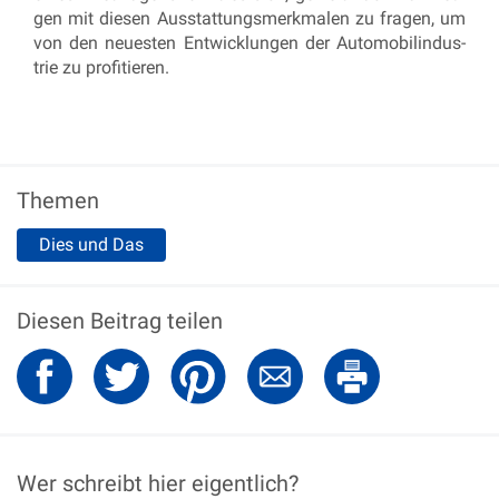
gen mit die­sen Aus­stat­tungs­merk­ma­len zu fra­gen, um
von den neu­es­ten Ent­wick­lun­gen der Au­to­mo­bil­in­dus­
trie zu pro­fi­tie­ren.
Themen
Dies und Das
Diesen Beitrag teilen
Wer schreibt hier eigentlich?